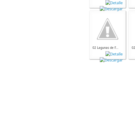
02 Lagunas de F...
02