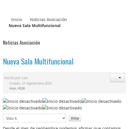
Inicio
Noticias Asociación
Nueva Sala Multifuncional
Noticias Asociación
Nueva Sala Multifuncional
Escrito por
Luis
Creado: 21 Septiembre 2023
Visto: 4528
P
o
r
Desde el mes de septiembre podemos afirmar que contamos