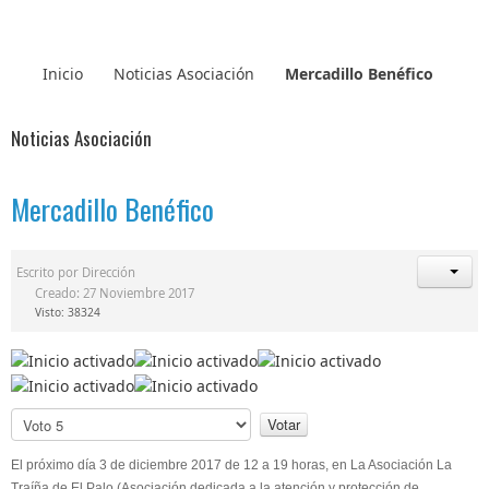
Inicio
Noticias Asociación
Mercadillo Benéfico
Noticias Asociación
Mercadillo Benéfico
Escrito por
Dirección
Creado: 27 Noviembre 2017
Visto: 38324
R
a
t
P
i
o
o
r
El próximo día 3 de diciembre 2017 de 12 a 19 horas, en La Asociación La
:
f
Traíña de El Palo (Asociación dedicada a la atención y protección de