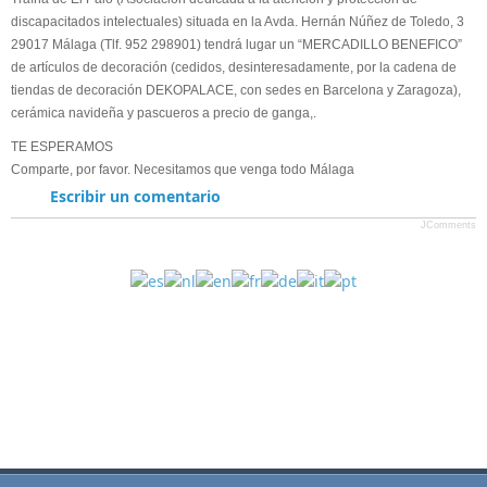
a
discapacitados int
electuales) situada en la Avda. Hernán Núñez de Toledo, 3
5
v
29017 Málaga (Tlf. 952 298901) tendrá lugar un “MERCADILLO BENEFICO”
o
de artículos de decoración (cedidos, desinteresadamente, por la cadena de
/
r
tiendas de decoración DEKOPALACE, con sedes en Barcelona y Zaragoza),
,
cerámica navideña y pascueros a precio de ganga,.
v
5
o
TE ESPERAMOS
t
Comparte, por favor. Necesitamos que venga todo Málaga
e
Escribir un comentario
JComments