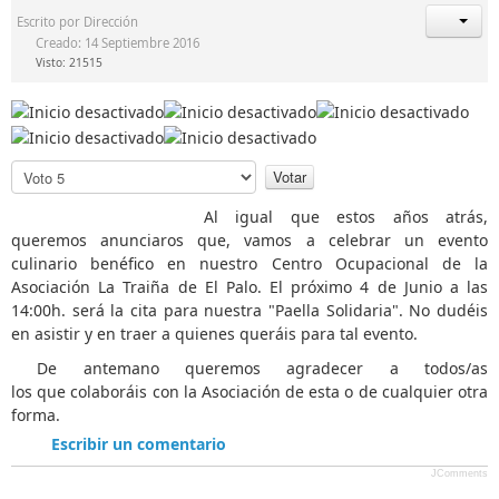
Escrito por
Dirección
Creado: 14 Septiembre 2016
Visto: 21515
P
o
r
Al igual que estos años atrás,
f
queremos anunciaros que, vamos a celebrar un evento
a
culinario benéfico en nuestro Centro Ocupacional de la
v
Asociación La Traiña de El Palo. El próximo 4 de Junio a las
o
14:00h. será la cita para nuestra "Paella Solidaria". No dudéis
r
en asistir y en traer a quienes queráis para tal evento.
,
De antemano queremos agradecer a todos/as
v
los que colaboráis con la Asociación de esta o de cualquier otra
o
forma.
t
e
Escribir un comentario
JComments