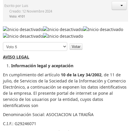
Escrito por
Luis
Creado: 12 Noviembre 2024
Visto: 4101
P
o
r
AVISO LEGAL
f
Información legal y aceptación
a
v
En cumplimiento del artículo
10 de la Ley 34/2002
, de 11 de
o
julio, de Servicios de la Sociedad de la Información y Comercio
r
Electrónico, a continuación se exponen los datos identificativos
,
de la empresa. El presente portal de internet se pone al
v
servicio de los usuarios por la entidad, cuyos datos
o
identificativos son
t
Denominación Social: ASOCIACION LA TRAIÑA
e
C.I.F.: G29246071