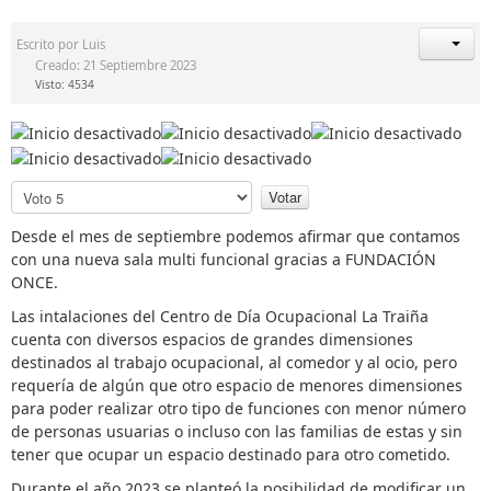
Escrito por
Luis
Creado: 21 Septiembre 2023
Visto: 4534
P
o
r
Desde el mes de septiembre podemos afirmar que contamos
f
con una nueva sala multi funcional gracias a FUNDACIÓN
a
ONCE.
v
Las intalaciones del Centro de Día Ocupacional La Traiña
o
cuenta con diversos espacios de grandes dimensiones
r
destinados al trabajo ocupacional, al comedor y al ocio, pero
,
requería de algún que otro espacio de menores dimensiones
v
para poder realizar otro tipo de funciones con menor número
o
de personas usuarias o incluso con las familias de estas y sin
t
tener que ocupar un espacio destinado para otro cometido.
e
Durante el año 2023 se planteó la posibilidad de modificar un