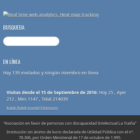
BUSQUEDA
EN LÍNEA
Hay 139 invitados y ningún miembro en línea
Visitas desde el 15 de Septiembre de 2016:
Hoy 25 , Ayer
212 , Mes 1147 , Total 214039
Kubik-Rubik Joomla! Extensions
“Asociación en favor de personas con discapacidad Intelectual La Traiña”
Institución sin ánimo de lucro declarada de Utilidad Pública con el nº.
78.306, por Orden Ministerial de 17 de octubre de 1.995.