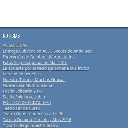
NOTICIAS
AVISO LEGAL
Entrega Subvención ASDE Scouts de Andalucía
Exposición de Delphine Warin - Video
Fotos Viaje Roquetas de Mar 2016
La apuesta por el reciclaje obtiene sus frutos
Mercadillo Benéfico
Nuestro Torneo, Muchas Gracias
Nueva Sala Multifuncional
Paella Solidaria 2016
Paella Solidaria, vídeo
POLÍTICA DE PRIVACIDAD
Teatro Fin de Curso
Teatro Fin de Curso En La Traiña
Torneo Dominó, Parchís y Mus 2016
Y por fin llegó nuestro teatro