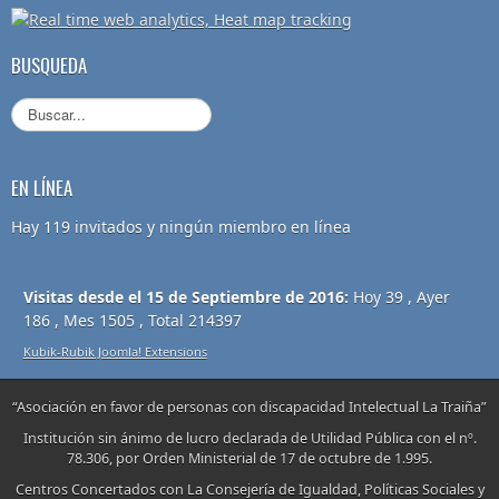
BUSQUEDA
EN LÍNEA
Hay 119 invitados y ningún miembro en línea
Visitas desde el 15 de Septiembre de 2016:
Hoy 39 , Ayer
186 , Mes 1505 , Total 214397
Kubik-Rubik Joomla! Extensions
“Asociación en favor de personas con discapacidad Intelectual La Traiña”
Institución sin ánimo de lucro declarada de Utilidad Pública con el nº.
78.306, por Orden Ministerial de 17 de octubre de 1.995.
Centros Concertados con La Consejería de Igualdad, Políticas Sociales y