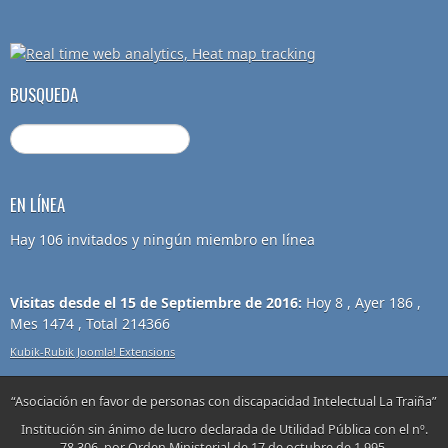
BUSQUEDA
EN LÍNEA
Hay 106 invitados y ningún miembro en línea
Visitas desde el 15 de Septiembre de 2016:
Hoy 8 , Ayer 186 ,
Mes 1474 , Total 214366
Kubik-Rubik Joomla! Extensions
“Asociación en favor de personas con discapacidad Intelectual La Traiña”
Institución sin ánimo de lucro declarada de Utilidad Pública con el nº.
78.306, por Orden Ministerial de 17 de octubre de 1.995.