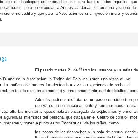
o con el despliegue del mercadillo, por otro lado a todos aquellos que
irido artículos, pero en especial, a Andrés Cárdenas, empresario y dueño
n dicho mercadillo y que para la Asociación es una inyección moral y económ
n.
laga
El pasado martes 21 de Marzo los usuarios y usuarias d
a Diurna de la
Asociación La Traiña del Palo realizaron una visita al, ya
. La mañana del martes fue dedicada a vivir la experiencia de probar el
o habían tenido ocasión
de hacerlo) y para conocer infinidad de d
etalles
sobr
Además pudimos disfrutar de un paseo en dicho tren por
que ya están en funcionamiento y terminar nuestra
ruta
vez allí, las monitoras que
se habían encargado de explicarnos y enseñarn
or algunos/as miembros del personal que trabaja en el Centro de control, mos
, preparan y ponen a punto estos "monstruos" de los raíles, como
las zonas de los despachos y la sala de control desde
líneas ferroviarias así como estaciones de Metro y los p