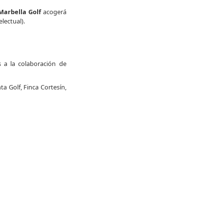
arbella Golf
acogerá
lectual).
s a la colaboración de
a Golf, Finca Cortesín,