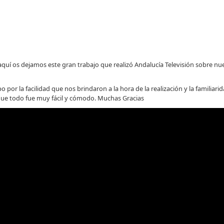
quí os dejamos este gran trabajo que realizó Andalucía Televisión sobre nu
o por la facilidad que nos brindaron a la hora de la realización y la familiar
que todo fue muy fácil y cómodo. Muchas Gracias