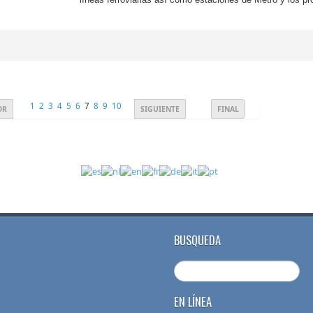
1
2
3
4
5
6
7
8
9
10
OR
SIGUIENTE
FINAL
BUSQUEDA
EN LÍNEA