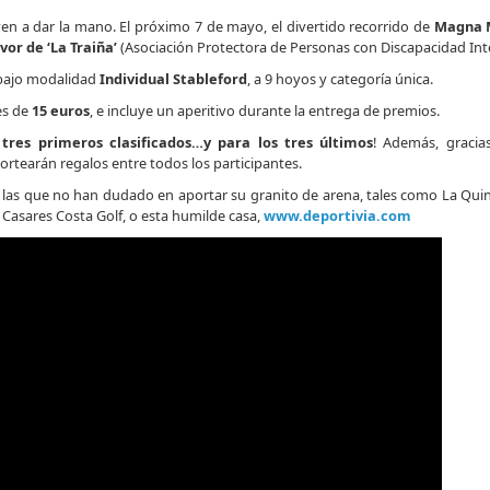
lven a dar la mano. El próximo 7 de mayo, el divertido recorrido de
Magna M
vor de ‘La Traiña’
(Asociación Protectora de Personas con Discapacidad Inte
 bajo modalidad
Individual Stableford
, a 9 hoyos y categoría única.
 es de
15 euros
, e incluye un aperitivo durante la entrega de premios.
 tres primeros clasificados…y para los tres últimos
! Además, gracia
rtearán regalos entre todos los participantes.
as que no han dudado en aportar su granito de arena, tales como La Quint
 Casares Costa Golf, o esta humilde casa,
www.deportivia.com