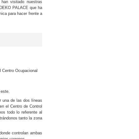
 han visitado nuestras
 de DEKO PALACE que ha
ica para hacer frente a
el Centro Ocupacional
e
este.
 una de las dos líneas
 en el Centro de Cont
rol
os todo lo referente al
trándonos tanto la zona
 donde controlan ambas
ropios vagones.