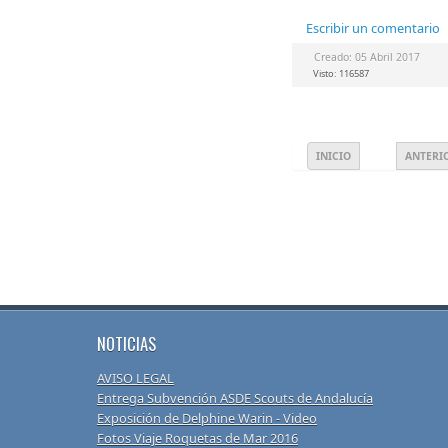
Escribir un comentario
Creado: 05 Abril 2017
Visto: 116587
INICIO
ANTERI
NOTICIAS
AVISO LEGAL
Entrega Subvención ASDE Scouts de Andalucía
Exposición de Delphine Warin - Video
Fotos Viaje Roquetas de Mar 2016