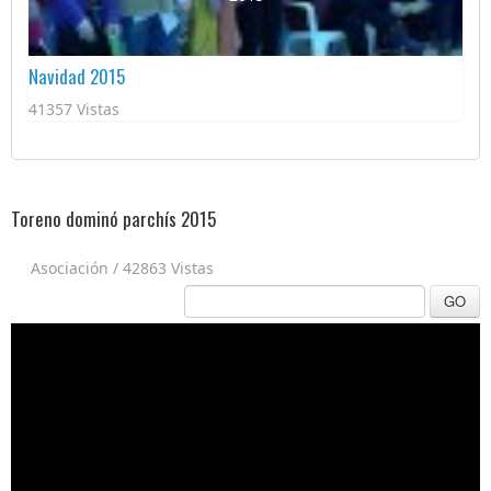
Navidad 2015
41357 Vistas
Toreno dominó parchís 2015
Asociación
/
42863 Vistas
GO