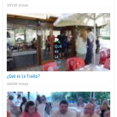
39538 Vistas
¿Qué es La Traiña?
44098 Vistas