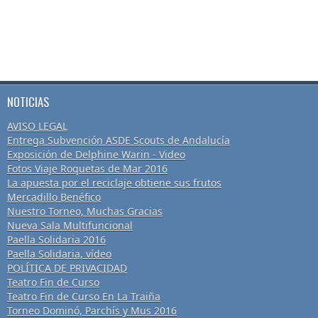
NOTICIAS
AVISO LEGAL
Entrega Subvención ASDE Scouts de Andalucía
Exposición de Delphine Warin - Video
Fotos Viaje Roquetas de Mar 2016
La apuesta por el reciclaje obtiene sus frutos
Mercadillo Benéfico
Nuestro Torneo, Muchas Gracias
Nueva Sala Multifuncional
Paella Solidaria 2016
Paella Solidaria, vídeo
POLÍTICA DE PRIVACIDAD
Teatro Fin de Curso
Teatro Fin de Curso En La Traiña
Torneo Dominó, Parchís y Mus 2016