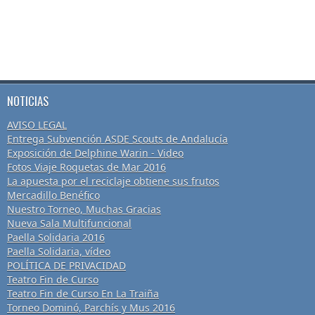
NOTICIAS
AVISO LEGAL
Entrega Subvención ASDE Scouts de Andalucía
Exposición de Delphine Warin - Video
Fotos Viaje Roquetas de Mar 2016
La apuesta por el reciclaje obtiene sus frutos
Mercadillo Benéfico
Nuestro Torneo, Muchas Gracias
Nueva Sala Multifuncional
Paella Solidaria 2016
Paella Solidaria, vídeo
POLÍTICA DE PRIVACIDAD
Teatro Fin de Curso
Teatro Fin de Curso En La Traiña
Torneo Dominó, Parchís y Mus 2016